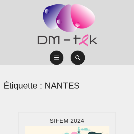
Skip
to
content
Open
Button
Étiquette :
NANTES
SIFEM
SIFEM 2024
2024